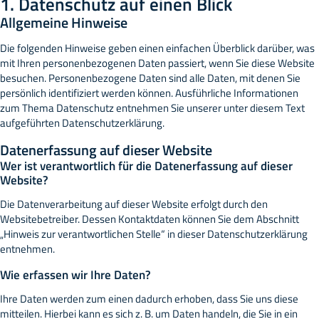
1. Datenschutz auf einen Blick
Beschwerde­recht bei der zuständigen Aufsichts­behörde
Allgemeine Hinweise
Recht auf Daten­übertrag­barkeit
Auskunft, Berichtigung und Löschung
Die folgenden Hinweise geben einen einfachen Überblick darüber, was
Recht auf Einschränkung der Verarbeitung
mit Ihren personenbezogenen Daten passiert, wenn Sie diese Website
SSL- bzw. TLS-Verschlüsselung
besuchen. Personenbezogene Daten sind alle Daten, mit denen Sie
Widerspruch gegen Werbe-E-Mails
persönlich identifiziert werden können. Ausführliche Informationen
zum Thema Datenschutz entnehmen Sie unserer unter diesem Text
aufgeführten Datenschutzerklärung.
Datenerfassung auf dieser Website
Wer ist verantwortlich für die Datenerfassung auf dieser
Website?
Die Datenverarbeitung auf dieser Website erfolgt durch den
Websitebetreiber. Dessen Kontaktdaten können Sie dem Abschnitt
„Hinweis zur verantwortlichen Stelle“ in dieser Datenschutzerklärung
entnehmen.
Wie erfassen wir Ihre Daten?
Ihre Daten werden zum einen dadurch erhoben, dass Sie uns diese
mitteilen. Hierbei kann es sich z. B. um Daten handeln, die Sie in ein