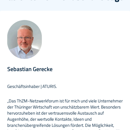
Viktoria Rothleitner
Geschäftsführende Gesellschafterin | Polytives Gmb
“In der heutigen dynamischen Geschäftswelt brauch
nehmer
Unternehmerinnen und Unternehmer einen Ort für of
nders
vertrauensvollen Austausch. Das ThZM-Netzwerkfor
genau diese Plattform. Für mich ist das ein einzigarti
Angebot, das die sonstigen Netzwerke und deren
t,
Veranstaltungen ideal ergänzt und mir stets wertvoll