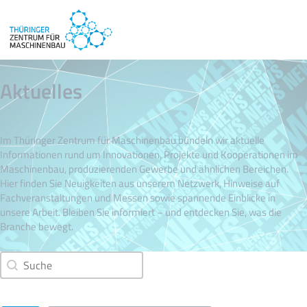
Aktuelles
Im Thüringer Zentrum für Maschinenbau bündeln wir aktuelle
Informationen rund um Innovationen, Projekte und Kooperationen im
Maschinenbau, produzierenden Gewerbe und ähnlichen Bereichen.
Hier finden Sie Neuigkeiten aus unserem Netzwerk, Hinweise auf
Fachveranstaltungen und Messen sowie spannende Einblicke in
unsere Arbeit. Bleiben Sie informiert – und entdecken Sie, was die
Branche bewegt.
Suchfeld
Search content