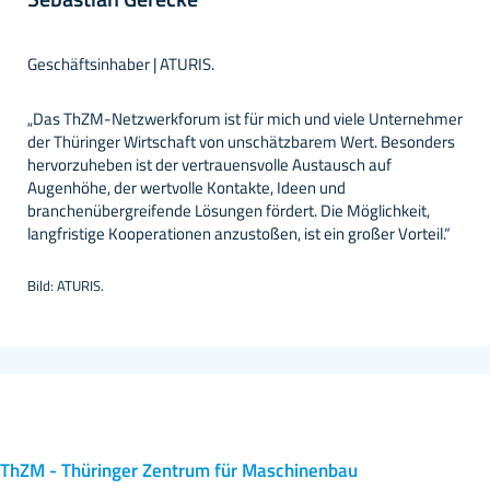
Geschäftsführende Gesellschafterin | Polytives GmbH
“In der heutigen dynamischen Geschäftswelt brauchen
Unternehmerinnen und Unternehmer einen Ort für offenen,
vertrauensvollen Austausch. Das ThZM-Netzwerkforum bietet
genau diese Plattform. Für mich ist das ein einzigartiges
Angebot, das die sonstigen Netzwerke und deren
Veranstaltungen ideal ergänzt und mir stets wertvolle Impulse
liefert.”
Bild: Polytives GmbH
ThZM - Thüringer Zentrum für Maschinenbau