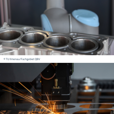
© TU Ilmenau/Fachgebiet QBV