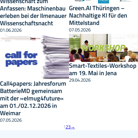
Wissenschaft zum
Green.AI Thüringen –
Anfassen: Maschinenbau
Nachhaltige KI für den
erleben bei der Ilmenauer
Mittelstand
Wissenschaftsnacht
07.05.2026
01.06.2026
Smart-Textiles-Workshop
am 19. Mai in Jena
29.04.2026
Call4papers: Jahresforum
BatterieMD gemeinsam
mit der »elmug4future«
am 01./02.12.2026 in
Weimar
07.05.2026
1
2
3
→